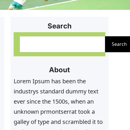
Search
S
Search
u
c
h
About
e
Lorem Ipsum has been the
n
industrys standard dummy text
ever since the 1500s, when an
unknown prmontserrat took a
galley of type and scrambled it to