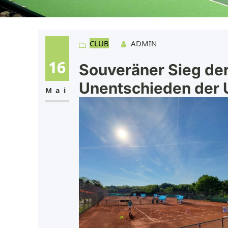
CLUB
ADMIN
16
Souveräner Sieg de
Unentschieden der 
Mai