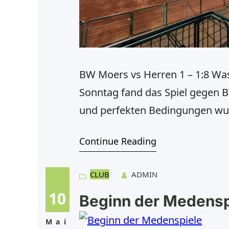
BW Moers vs Herren 1 – 1:8 Was
Sonntag fand das Spiel gegen 
und perfekten Bedingungen wur
zunächst ein paar Schwierigkei
Continue Reading
Doch nach einem souveränen z
CLUB
ADMIN
10
Beginn der Medensp
Mai