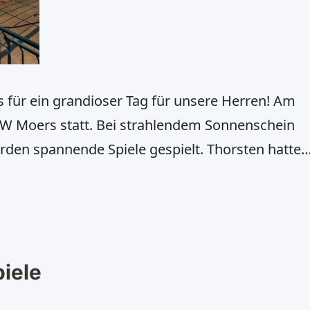
 für ein grandioser Tag für unsere Herren! Am
BW Moers statt. Bei strahlendem Sonnenschein
den spannende Spiele gespielt. Thorsten hatte
ten und verlor den ersten Satz denkbar knapp.
weiten Satz kam es
iele