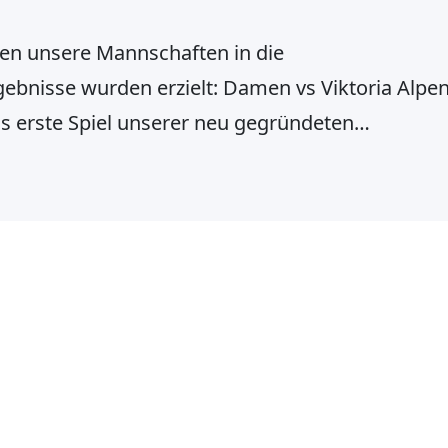
en unsere Mannschaften in die
ebnisse wurden erzielt: Damen vs Viktoria Alpe
as erste Spiel unserer neu gegründeten
 Klasse statt. Die Spannung war groß, als wir
en, da es für 5 von 6 Spielerinnen das erste