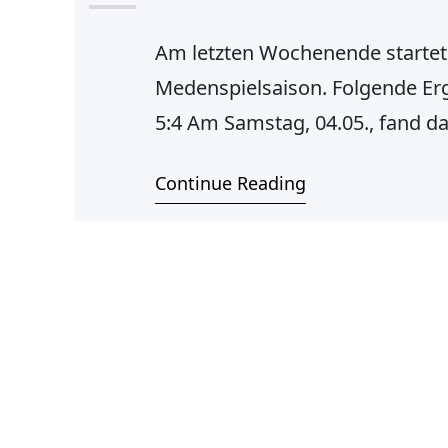
Am letzten Wochenende startet
Medenspielsaison. Folgende Erg
5:4 Am Samstag, 04.05., fand d
Damenmannschaft in der offenen
Continue Reading
gegen unsere Gegnerinnen antrat
Medenspiel in