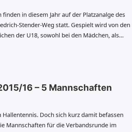
finden in diesem Jahr auf der Platzanalge des
drich-Stender-Weg statt. Gespielt wird von den
lichen der U18, sowohl bei den Mädchen, als
itag, 28.08.2015 ab 15.00 Uhr Samstag,
g, 30.08.2015 ab 09.30 Uhr Samstag, 05.09.2015
2015/16 – 5 Mannschaften
n Hallentennis. Doch sich kurz damit befassen
ie Mannschaften für die Verbandsrunde im