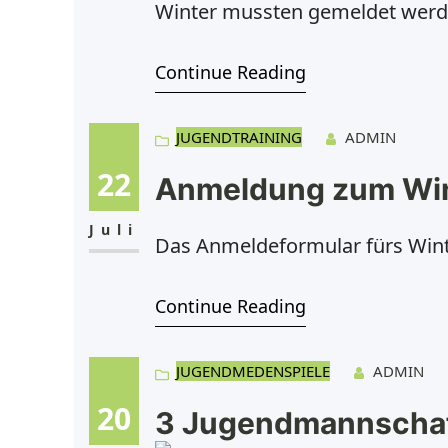
Winter mussten gemeldet werd
Mannschaften am Spielbetrieb t
Continue Reading
höchste Mannschaft nach ihrem A
JUGENDTRAINING
ADMIN
22
Anmeldung zum Win
Juli
Das Anmeldeformular fürs Winte
Continue Reading
JUGENDMEDENSPIELE
ADMIN
20
3 Jugendmannschaf