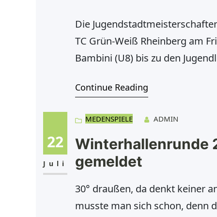
Die Jugendstadtmeisterschaften 
TC Grün-Weiß Rheinberg am Frie
Bambini (U8) bis zu den Jugend
auch den Jungen. Spieltage: Fre
Continue Reading
29.08.2015 ab 08.30 Uhr Sonnta
ab
MEDENSPIELE
ADMIN
22
Winterhallenrunde 
gemeldet
Juli
30° draußen, da denkt keiner a
musste man sich schon, denn d