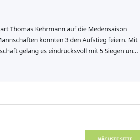
twart Thomas Kehrmann auf die Medensaison
Mannschaften konnten 3 den Aufstieg feiern. Mit
chaft gelang es eindrucksvoll mit 5 Siegen und
 aus der Bezirksklasse B in die Bezirksklasse A
Saisonziel zu erreichen. Gleiches hatten sich die
NÄCHSTE SEITE