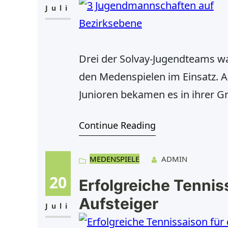
Juli
Drei der Solvay-Jugendteams w
den Medenspielen im Einsatz. All
Junioren bekamen es in ihrer 
Düsseldorf/Neuss zu tun und h
Continue Reading
Rheinkamp/Repelen. Am Ende st
MEDENSPIELE
ADMIN
20
Erfolgreiche Tennis
Aufsteiger
Juli