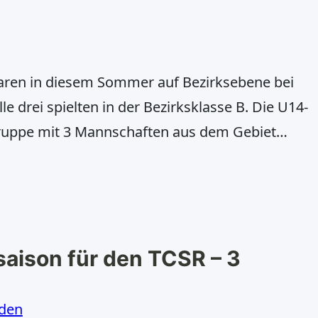
aren in diesem Sommer auf Bezirksebene bei
e drei spielten in der Bezirksklasse B. Die U14-
Gruppe mit 3 Mannschaften aus dem Gebiet
atten zwei Lokalderbys gegen Moers 08 und
anden 2 Siege, 2 Niederlagen und ein
saison für den TCSR – 3