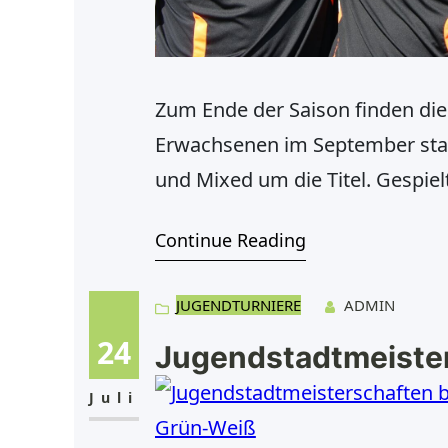
Zum Ende der Saison finden di
Erwachsenen im September stat
und Mixed um die Titel. Gespie
finalen Sonntag findet bei Ka
Continue Reading
aller Clubmeisterinnen und Clu
JUGENDTURNIERE
ADMIN
24
Jugendstadtmeiste
Juli