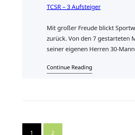
Mit großer Freude blickt Spor
zurück. Von den 7 gestarteten 
seiner eigenen Herren 30-Manns
40:5 Matchpunkten ungeschlagen
Continue Reading
aufzusteigen und das gesteckte 
1
2