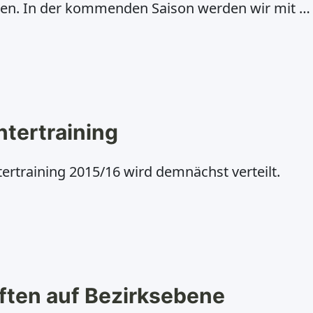
en. In der kommenden Saison werden wir mit 5
eilnehmen. Die Herren 50 schlagen dabei als
ufstieg im letzten Winter jetzt in
tertraining
rtraining 2015/16 wird demnächst verteilt.
ten auf Bezirksebene