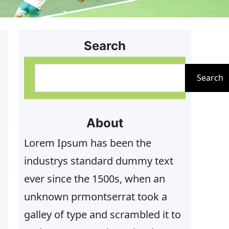
Search
S
Search
u
c
h
About
e
Lorem Ipsum has been the
n
industrys standard dummy text
ever since the 1500s, when an
unknown prmontserrat took a
galley of type and scrambled it to