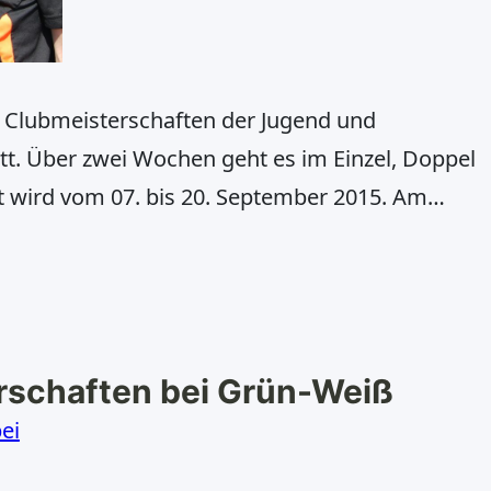
e Clubmeisterschaften der Jugend und
t. Über zwei Wochen geht es im Einzel, Doppel
lt wird vom 07. bis 20. September 2015. Am
ffee und Kuchen die gemeinsame Siegerehrung
bmeister statt. Modus: Bei der Jugend
rschaften bei Grün-Weiß