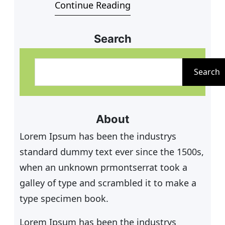
Continue Reading
fkt Rheinberg. Tennis: Seit April
koordinieren vier Damen die
Jugendarbeit des TC Solvay. Junge
Search
Mitglieder sollen gewonnen
S
werden. Von Fabian Kleintges-
u
Search
Topoll „Spiel, Satz und Sieg für
c
Jung und Alt“, so steht es auf der
h
vereinseigenen
e
About
n
Lorem Ipsum has been the industrys
standard dummy text ever since the 1500s,
when an unknown prmontserrat took a
galley of type and scrambled it to make a
type specimen book.
Lorem Ipsum has been the industrys