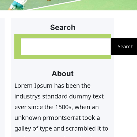
Search
S
Search
u
c
h
About
e
Lorem Ipsum has been the
n
industrys standard dummy text
ever since the 1500s, when an
unknown prmontserrat took a
galley of type and scrambled it to