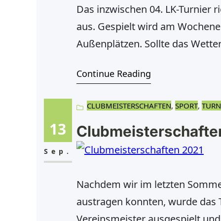
Das inzwischen 04. LK-Turnier r
aus. Gespielt wird am Wochene
Außenplätzen. Sollte das Wetter
unserer Tennishalle austragen,
Continue Reading
die Asche draußen, ausgestatte
werden für
CLUBMEISTERSCHAFTEN
, 
SPORT
, 
TURN
13
Clubmeisterschafte
Sep.
Nachdem wir im letzten Somme
austragen konnten, wurde das T
Vereinsmeister ausgespielt und