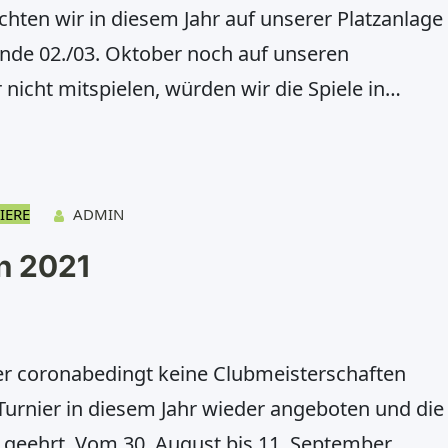
ichten wir in diesem Jahr auf unserer Platzanlage
nde 02./03. Oktober noch auf unseren
 nicht mitspielen, würden wir die Spiele in
 die mit einem nahzeu vergleichbaren Boden, wie
t ist. Unsere Clubwirte Marlene und Manfred
IERE
ADMIN
n 2021
r coronabedingt keine Clubmeisterschaften
urnier in diesem Jahr wieder angeboten und die
 geehrt. Vom 30. August bis 11. September