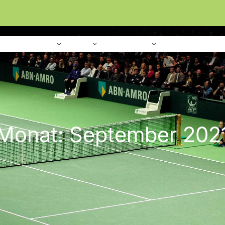
Home
Verein
Sport
Platzanlage
Monat:
September 202