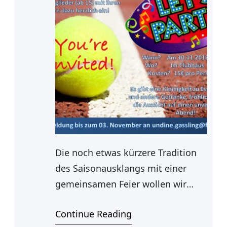
Die noch etwas kürzere Tradition
des Saisonausklangs mit einer
gemeinsamen Feier wollen wir
auch in diesem Jahr fortführen.
Continue Reading
Dazu sind alle Mitglieder ab 15