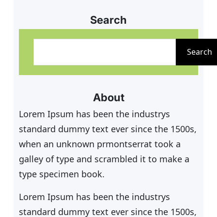
Jahren am 10. November ab 19.00
Uhr ins Clubhaus eingeladen. Bei
Search
netter Musik, kleinem Imbiss und
S
kühlen Getränken können die
u
Search
entscheidenden Bälle des
c
Sommers, die ersten Eindrücke
h
zum neuen Hallenboden und
e
About
n
Lorem Ipsum has been the industrys
standard dummy text ever since the 1500s,
when an unknown prmontserrat took a
galley of type and scrambled it to make a
type specimen book.
Lorem Ipsum has been the industrys
standard dummy text ever since the 1500s,