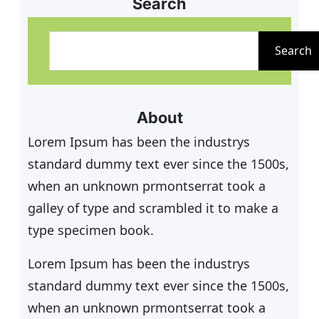
um LK Punkte. Fürs leibliche Wohl
Search
ist durch unsere Clubwirte gesorgt.
S
Wir freuen uns auf spannende
u
Search
Spiele und viele Zuschauer. Hier
c
könnt ihr euch anmelden
h
e
About
n
Lorem Ipsum has been the industrys
standard dummy text ever since the 1500s,
when an unknown prmontserrat took a
galley of type and scrambled it to make a
type specimen book.
Lorem Ipsum has been the industrys
standard dummy text ever since the 1500s,
when an unknown prmontserrat took a