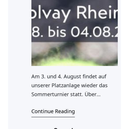
Am 3. und 4. August findet auf
unserer Platzanlage wieder das
Sommerturnier statt. Über
Spielerinnen und Spieler in vielen
Continue Reading
Altersklassen kämpfen erneut im
Spiralmodus im Einzel und Doppel