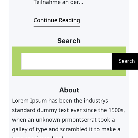
Teilnahme an der
Jahreshauptversammlung am
Continue Reading
16.04.2023 um 11 Uhr in unseren
Clubhaus freuen. Marlene und
Manfred sorgen für kleine
Search
Häppchen, damit das vom
S
Vorstand gesponsorte Bier den
u
Search
passenden Begleiter hat. Nach der
c
Versammlung ist geplant die
h
Saison bei einer entspannten
e
About
Runde Tennis die Saison zu
n
Lorem Ipsum has been the industrys
eröffnen.
standard dummy text ever since the 1500s,
when an unknown prmontserrat took a
galley of type and scrambled it to make a