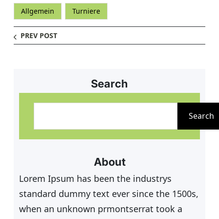
Allgemein
Turniere
PREV POST
Search
S
u
Search
c
h
e
About
n
Lorem Ipsum has been the industrys
standard dummy text ever since the 1500s,
when an unknown prmontserrat took a