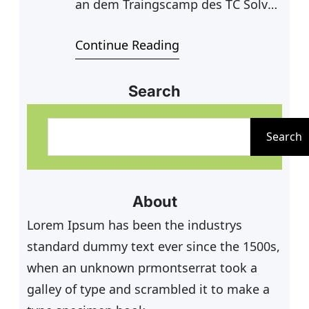
an dem Traingscamp des TC Solvay
teilgenommen. An 2 Tagen
Continue Reading
trainierten die Jugendlichen mit
viel Spaß und Engagement unter
der Leitung unserer neuen
Search
Tennisschule Artur Wilczek. Da das
S
Angebot gut angekommen ist,
u
Search
sind weitere Termine durch die
c
Tennisschule in den Weihnachts-
h
und Osterferien geplant. Die
e
About
Termine werden in
n
Lorem Ipsum has been the industrys
standard dummy text ever since the 1500s,
when an unknown prmontserrat took a
galley of type and scrambled it to make a