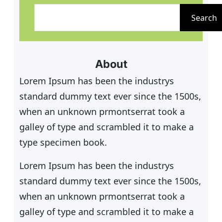
S
Titel gewann der TC GW Rheinberg.
u
Search
Hier der Artikel aus der
c
Rheinischen Post vom Dienstag:
h
Schwarz-Weiß Budberg
e
About
n
Lorem Ipsum has been the industrys
standard dummy text ever since the 1500s,
when an unknown prmontserrat took a
galley of type and scrambled it to make a
type specimen book.
Lorem Ipsum has been the industrys
standard dummy text ever since the 1500s,
when an unknown prmontserrat took a
galley of type and scrambled it to make a