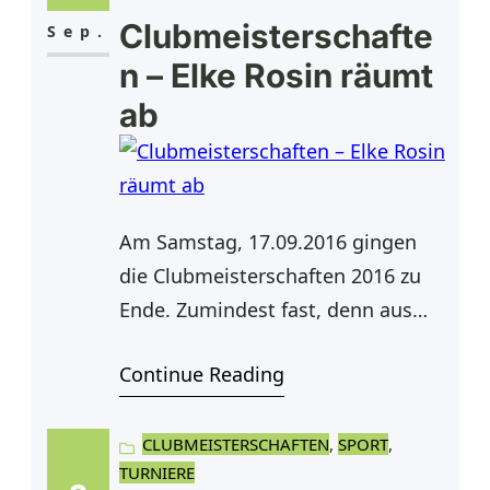
Clubmeisterschafte
Person. Anmeldungen bitte bei
Sep.
Raffa im Clubhaus oder unter
n – Elke Rosin räumt
02843 732398 bzw. 0172
ab
Am Samstag, 17.09.2016 gingen
die Clubmeisterschaften 2016 zu
Ende. Zumindest fast, denn aus
besonderen Gründen müssen die
Continue Reading
Endspiele im Herren 40-Einzel und
Herren-Doppel noch nachgeholt
werden. Ausgespielt wurden in
CLUBMEISTERSCHAFTEN
, 
SPORT
, 
TURNIERE
diesem Jahr drei Einzel-