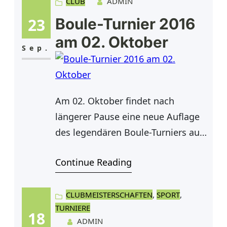
netter Musik, kleinem Imbiss und
CLUB
ADMIN
kühlen Getränken können die
23
Boule-Turnier 2016
entscheidenden Bälle des
am 02. Oktober
Sommers nochmal diskutiert und
Sep.
der Fahrplan für die neue Saison
Am 02. Oktober findet nach
längerer Pause eine neue Auflage
des legendären Boule-Turniers auf
unserer Boule-Anlage statt. Um
Continue Reading
11.00 Uhr soll es losgehen und bei
Spiel und Spaß sollen auch die
kulinarischen Bedürfnisse bedient
CLUBMEISTERSCHAFTEN
, 
SPORT
, 
TURNIERE
und gestillt werden. Die
18
ADMIN
Teilnahmegebühr beträgt 5€ pro