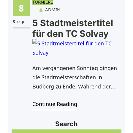
TURNIERE
Dunkelheit unter Flutlicht hinein
8
ADMIN
gespielt. Die letzten Spiele laufen
5 Stadtmeistertitel
am Samstag, 17.09.2016 ab 12.00
Sep.
Uhr. Im Anschluss an den letzten
für den TC Solvay
Ballwechsel
Am vergangenen Sonntag gingen
die Stadtmeisterschaften in
Budberg zu Ende. Während der
gastgebende TC SW Budberg uns
Continue Reading
in diesem Jahr mit 8 Titeln als
erfolgreichsten Verein ablösen
konnte, freuen wir uns über 5 Titel
Search
und einige Finalteilnahmen. Einen