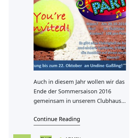
Auch in diesem Jahr wollen wir das
Ende der Sommersaison 2016
gemeinsam in unserem Clubhaus
feiern und laden daher alle
Continue Reading
Mitglieder ab 15 am 29. Oktober
ab 19.00 Uhr ins Clubhaus ein. Bei