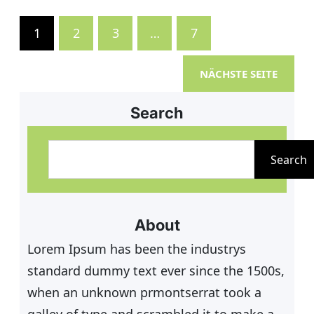
(D30)• Herren 40 (H40)• Damen 40
(D40)• Herren 50 (H50) • Damen 50
1
2
3
…
7
(D50)• Herren 55 (H55)
Meldegebühr: 35 € zzgl. 5
NÄCHSTE SEITE
Search
S
u
Search
c
h
e
About
n
Lorem Ipsum has been the industrys
standard dummy text ever since the 1500s,
when an unknown prmontserrat took a
galley of type and scrambled it to make a