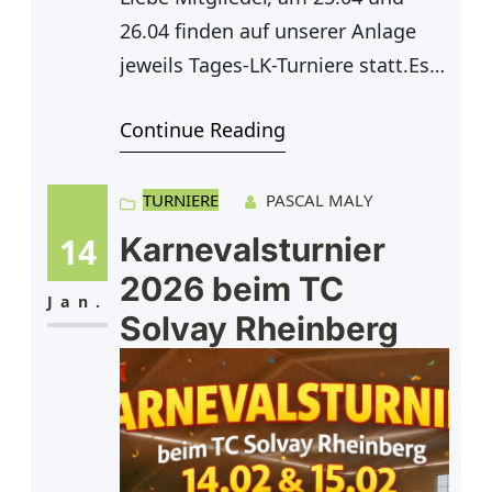
26.04 finden auf unserer Anlage
jeweils Tages-LK-Turniere statt.Es
handelt sich dabei um zwei
Continue Reading
voneinander unabhängige
Turniere, sodass eine Teilnahme an
einem oder beiden Tagen möglich
TURNIERE
PASCAL MALY
ist. Folgende Konkurrenzen werden
14
Karnevalsturnier
angeboten:Damen offene
2026 beim TC
KlasseHerren offene Klasse (LK 1–
Jan.
Solvay Rheinberg
19)Herren offene Klasse (LK 19,1–
25)Herren 30Herren 40Herren
50Herren 55Herren 60Damen
40Damen 50 Die Meldegebühr
beträgt