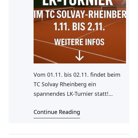
Vom 01.11. bis 02.11. findet beim
TC Solvay Rheinberg ein
spannendes LK-Turnier statt!
Melde dich jetzt in einer der
Continue Reading
folgenden Konkurrenzen an:•
Herren offen (H00)• Damen offen
(D00)• Herren 30 (H30)• Damen 30