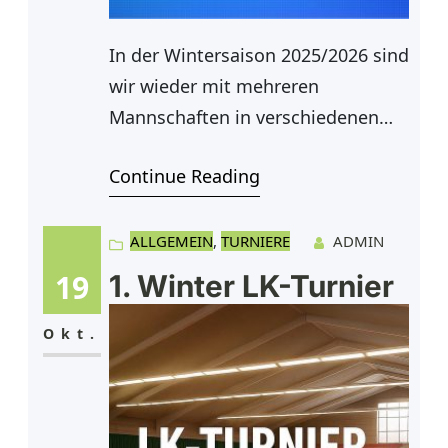
In der Wintersaison 2025/2026 sind
wir wieder mit mehreren
Mannschaften in verschiedenen
Ligen vertreten. Die Herren 60
Continue Reading
starten in der 2. Verbandsliga,
während die Herren 1 in der
Bezirksklasse C und die Herren 2 in
ALLGEMEIN
, 
TURNIERE
ADMIN
der Bezirksklasse D aufschlagen.
19
1. Winter LK-Turnier
Auch die Herren 30 und Herren 40
sind aktiv – sie spielen in der
Okt.
Bezirksklasse D