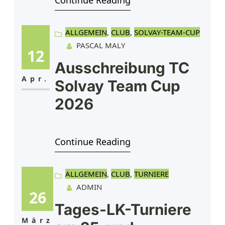
Continue Reading
Matches, sportlicher
Herausforderungen und einer
großartigen Turnieratmosphäre
ALLGEMEIN
, 
CLUB
, 
SOLVAY-TEAM-CUP
PASCAL MALY
auf unserer Anlage.Anmeldung in
12
verschiedenen Einzel- und
Ausschreibung TC
Doppelkonkurrenzen
Apr.
Solvay Team Cup
möglich.Turnierzeitraum:
2026
01.08.2026 –
02.08.2026Meldeschluss:
29.07.2026 um 23:59
Continue Reading
UhrMeldegebühr: 35 € zzgl. 5 €
DTB-Gebühr Anmeldung über
ALLGEMEIN
, 
CLUB
, 
TURNIERE
ADMIN
Tennis.de https://www.tennis.de
26
Spannende
Tages-LK-Turniere
März