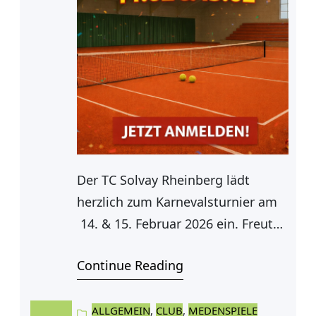
Der TC Solvay Rheinberg lädt
herzlich zum Karnevalsturnier am
14. & 15. Februar 2026 ein. Freut
euch auf sportliche Matches, gute
Continue Reading
Stimmung und ein besonderes
Turnierwochenende.
Startgebühren: • Mitglieder: 20 €
ALLGEMEIN
, 
CLUB
, 
MEDENSPIELE