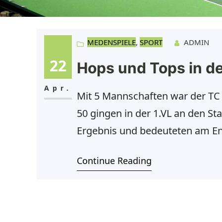
MEDENSPIELE
, 
SPORT
ADMIN
22
Hops und Tops in d
Apr.
Mit 5 Mannschaften war der TC S
50 gingen in der 1.VL an den Sta
Ergebnis und bedeuteten am End
Form nur im Winter zusammen s
Continue Reading
um