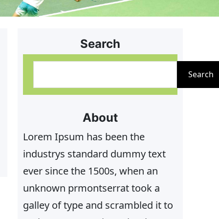
Search
S
Search
u
c
h
About
r
e
Lorem Ipsum has been the
n
industrys standard dummy text
ever since the 1500s, when an
unknown prmontserrat took a
galley of type and scrambled it to