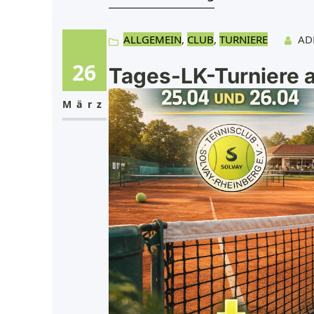
ALLGEMEIN
, 
CLUB
, 
TURNIERE
AD
26
Tages-LK-Turniere 
März