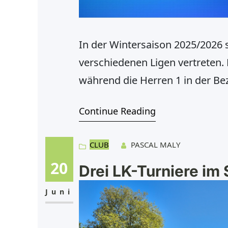
In der Wintersaison 2025/2026 
verschiedenen Ligen vertreten. 
während die Herren 1 in der Bez
Bezirksklasse D aufschlagen. Au
Continue Reading
spielen in der Bezirksklasse D
CLUB
PASCAL MALY
20
Drei LK-Turniere im
Juni