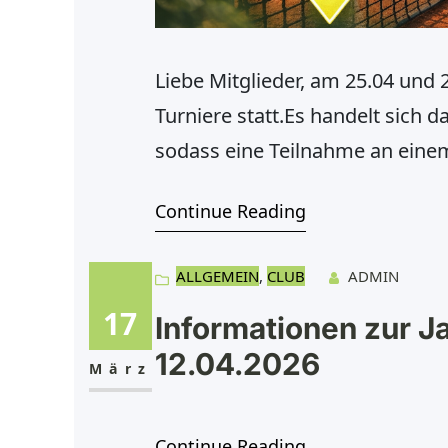
Liebe Mitglieder, am 25.04 und 
Turniere statt.Es handelt sich
sodass eine Teilnahme an einem
Konkurrenzen werden angebote
Continue Reading
1–19)Herren offene Klasse (LK
55Herren 60Damen 40Damen 50
ALLGEMEIN
, 
CLUB
ADMIN
17
Informationen zur 
12.04.2026
März
Continue Reading