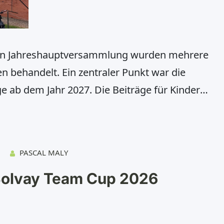
en Jahreshauptversammlung wurden mehrere
 behandelt. Ein zentraler Punkt war die
e ab dem Jahr 2027. Die Beiträge für Kinder
 erhöht. Für Jugendliche sowie Studierende und
ag von 60 Euro auf 70 Euro. Erwachsene zahlen
PASCAL MALY
Solvay Team Cup 2026