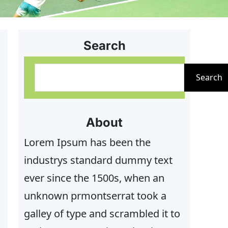
Search
S
Search
u
c
h
About
e
Lorem Ipsum has been the
n
industrys standard dummy text
ever since the 1500s, when an
unknown prmontserrat took a
galley of type and scrambled it to