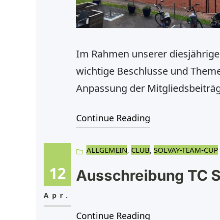
Im Rahmen unserer diesjährig
wichtige Beschlüsse und Themen
Anpassung der Mitgliedsbeiträg
werden von 45 Euro auf 50 Euro
Continue Reading
Auszubildende steigt der Beitr
künftig 100
ALLGEMEIN
, 
CLUB
, 
SOLVAY-TEAM-CUP
12
Ausschreibung TC 
Apr.
Continue Reading