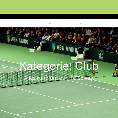
Home
Verein
Sport
Platzanlage
Kategorie:
Club
Alles rund um den TC Solvay.