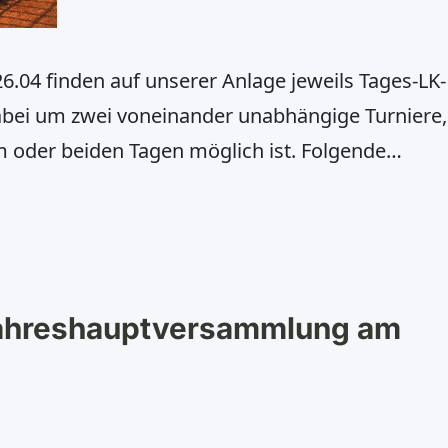
26.04 finden auf unserer Anlage jeweils Tages-LK-
 dabei um zwei voneinander unabhängige Turniere,
 oder beiden Tagen möglich ist. Folgende
n:Damen offene KlasseHerren offene Klasse (LK
 19,1–25)Herren 30Herren 40Herren 50Herren
 Die Meldegebühr beträgt
Jahreshauptversammlung am