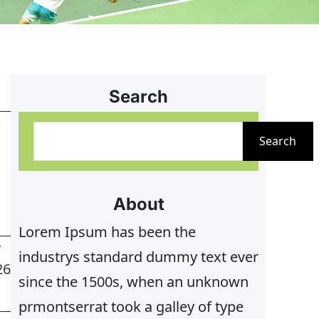
Search
S
Search
u
c
h
About
e
Lorem Ipsum has been the
n
T
industrys standard dummy text ever
26
since the 1500s, when an unknown
prmontserrat took a galley of type