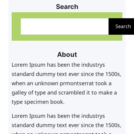
Search
S
u
Search
c
h
e
About
n
Lorem Ipsum has been the industrys
standard dummy text ever since the 1500s,
when an unknown prmontserrat took a
galley of type and scrambled it to make a
type specimen book.
Lorem Ipsum has been the industrys
standard dummy text ever since the 1500s,