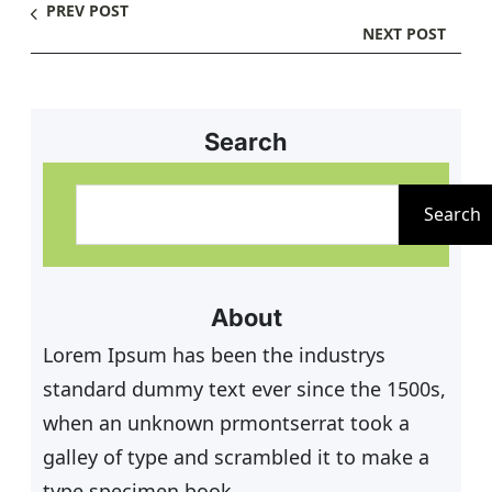
PREV POST
NEXT POST
Search
S
u
Search
c
h
e
About
n
Lorem Ipsum has been the industrys
standard dummy text ever since the 1500s,
when an unknown prmontserrat took a
galley of type and scrambled it to make a
type specimen book.