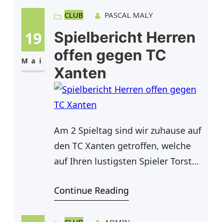
letzten Woche, war ein Sieg Pflicht,
um den Aufstieg noch zu schaffen.
CLUB
PASCAL MALY
In der ersten Runde starteten Tom,
19
Spielbericht Herren
Dirk und Holli. Thomas erwischte
offen gegen TC
einen guten Start in die Partie und
Mai
Xanten
konnte sich
Am 2 Spieltag sind wir zuhause auf
den TC Xanten getroffen, welche
auf Ihren lustigsten Spieler Torsten
Raab leider verzichten mussten.
Continue Reading
Bei uns ist leider Robin kurzfristig
ausgefallen. Zum Glück konnte