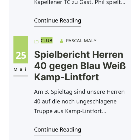
Kapellener TC zu Gast. Phil spielte
sehr stark und konnte sein Einzel
Continue Reading
mit 6:2 und 6:3 für sich
entscheiden. Matti musste sich
leider mit 1:6 und 1:6 seinem
CLUB
PASCAL MALY
Gegner geschlagen geben. Luis hat
25
Spielbericht Herren
den ersten Satz mit 3:6 verloren,
40 gegen Blau Weiß
hat sich im zweiten Satz zurück
Mai
Kamp-Lintfort
Am 3. Spieltag sind unsere Herren
40 auf die noch ungeschlagene
Truppe aus Kamp-Lintfort
getroffen. Aufgrund der bitteren
Continue Reading
Niederlage in Unterzahl in der