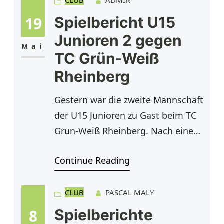
unsere neue Nummer 1 Tim doch
CLUB
ADMIN
im Einzel einspringen. Die erste
19
Spielbericht U15
Runde fing mit den Einzeln von
Junioren 2 gegen
Marcel, Thorsten und Lucas an. An
Mai
TC Grün-Weiß
Position
Rheinberg
Gestern war die zweite Mannschaft
der U15 Junioren zu Gast beim TC
Grün-Weiß Rheinberg. Nach einem
langen ereignisreichen Nachmittag
Continue Reading
konnten wir mit einem 3.:3
:Unentschieden nach Hause
fahren. An 1 konnte Phil den
CLUB
PASCAL MALY
ersten hart umkämpften Satz mit
8
Spielberichte