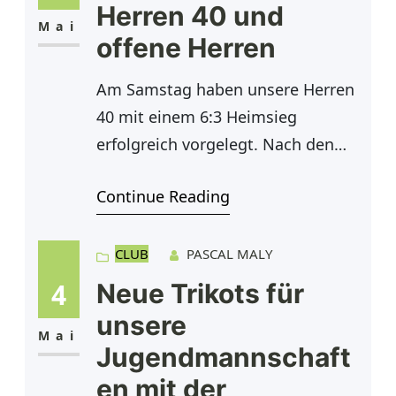
7:5 für sich entscheiden.
Herren 40 und
Verletzungsbedingt hat der Gegner
Mai
offene Herren
bei einem Stand vom 3:0 für Phil
im zweiten
Am Samstag haben unsere Herren
40 mit einem 6:3 Heimsieg
erfolgreich vorgelegt. Nach den
Einzeln stand es 3:3. Schaffi und
Continue Reading
Tom müssen sich nach hartem
Kampf 09:11 und 08:10 im
Matchtiebreak geschlagen geben.
CLUB
PASCAL MALY
Dafür konnte Holli sich 10:7 im Mt
4
Neue Trikots für
durchsetzen. Unser Dauerbrenner
unsere
Erik musste sich leider deutlich in
Mai
Jugendmannschaft
2 Sätzen geschlagen geben. Die
en mit der
anderen