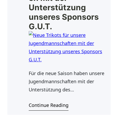
Unterstützung
unseres Sponsors
G.U.T.
Für die neue Saison haben unsere
Jugendmannschaften mit der
Unterstützung des
Entsorgungsunternehmens G.U.T
Continue Reading
neue Trikots bekommen. Die
Trikots wurden direkt erfolgreich