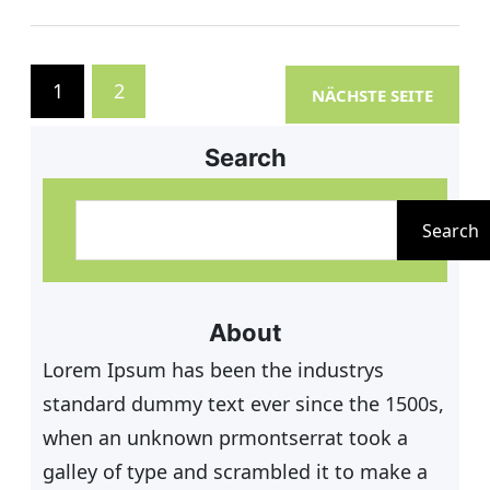
bei einem Freundschaftsspiel
gegen den SuS Wesel eingeweiht.
An dieser Stelle nochmal vielen
1
2
NÄCHSTE SEITE
Dank an den Geschäftsführer
Andreas Schrievers von G.U.T. für
Search
die finanzielle Unterstützung.
S
u
Search
c
h
e
About
n
Lorem Ipsum has been the industrys
standard dummy text ever since the 1500s,
when an unknown prmontserrat took a
galley of type and scrambled it to make a