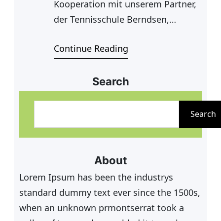
Kooperation mit unserem Partner,
der Tennisschule Berndsen,
erstmalig einen Tag der offenen
Continue Reading
Tür veranstalten. Es besteht die
Chance an diesem Tag in den
Tennissport aktiv hinein zu
Search
schnuppern, darüber hinaus
S
unsere tolle Platzanlage und das
u
Search
Clubhaus kennenzulernen, ins
c
Clubleben hinein zu schnuppern
h
und einige Mitglieder und
e
About
Verantwortliche
n
Lorem Ipsum has been the industrys
standard dummy text ever since the 1500s,
when an unknown prmontserrat took a