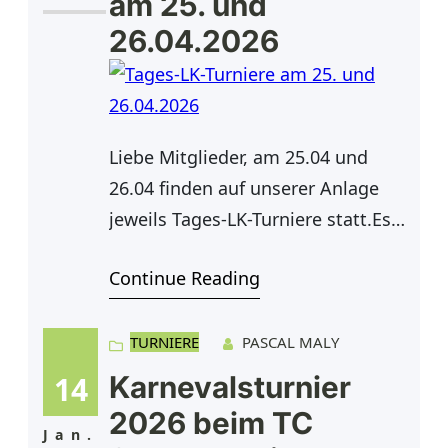
am 25. und
26.04.2026
Liebe Mitglieder, am 25.04 und
26.04 finden auf unserer Anlage
jeweils Tages-LK-Turniere statt.Es
handelt sich dabei um zwei
Continue Reading
voneinander unabhängige
Turniere, sodass eine Teilnahme an
einem oder beiden Tagen möglich
TURNIERE
PASCAL MALY
ist. Folgende Konkurrenzen werden
14
Karnevalsturnier
angeboten:Damen offene
2026 beim TC
KlasseHerren offene Klasse (LK 1–
Jan.