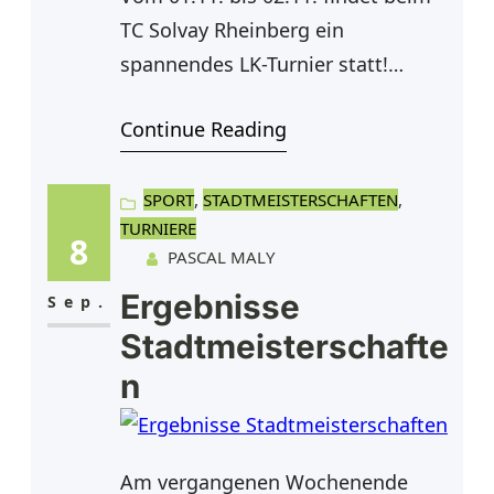
werden und werden, wenn
TC Solvay Rheinberg ein
möglich,
spannendes LK-Turnier statt!
Melde dich jetzt in einer der
Continue Reading
folgenden Konkurrenzen an:•
Herren offen (H00)• Damen offen
(D00)• Herren 30 (H30)• Damen 30
SPORT
, 
STADTMEISTERSCHAFTEN
, 
TURNIERE
(D30)• Herren 40 (H40)• Damen 40
8
PASCAL MALY
(D40)• Herren 50 (H50) • Damen 50
Ergebnisse
(D50)• Herren 55 (H55)
Sep.
Meldegebühr: 35 € zzgl. 5
Stadtmeisterschafte
n
Am vergangenen Wochenende