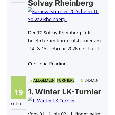
Solvay Rheinberg
19)Herren offene Klasse (LK 19,1–
25)Herren 30Herren 40Herren
50Herren 55Herren 60Damen
40Damen 50 Die Meldegebühr
Der TC Solvay Rheinberg lädt
beträgt
herzlich zum Karnevalsturnier am
14. & 15. Februar 2026 ein. Freut
euch auf sportliche Matches, gute
Continue Reading
Stimmung und ein besonderes
Turnierwochenende.
Startgebühren: • Mitglieder: 20 €
ALLGEMEIN
, 
TURNIERE
ADMIN
zzgl. 5 € DTB-Gebühr • Externe
19
1. Winter LK-Turnier
Spieler:innen: 40 € zzgl. 5 € DTB-
Gebühr Terminwünsche können
Okt.
bei der Anmeldung angegeben
Vom 01.11. bis 02.11. findet beim