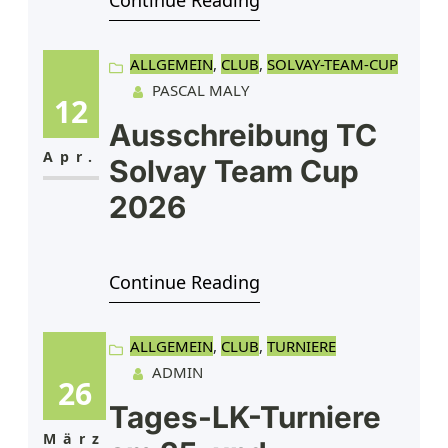
Continue Reading
Matches, sportlicher
Herausforderungen und einer
großartigen Turnieratmosphäre
ALLGEMEIN
, 
CLUB
, 
SOLVAY-TEAM-CUP
PASCAL MALY
auf unserer Anlage.Anmeldung in
12
verschiedenen Einzel- und
Ausschreibung TC
Doppelkonkurrenzen
Apr.
Solvay Team Cup
möglich.Turnierzeitraum:
2026
01.08.2026 –
02.08.2026Meldeschluss:
29.07.2026 um 23:59
Continue Reading
UhrMeldegebühr: 35 € zzgl. 5 €
DTB-Gebühr Anmeldung über
ALLGEMEIN
, 
CLUB
, 
TURNIERE
ADMIN
Tennis.de https://www.tennis.de
26
Spannende
Tages-LK-Turniere
März