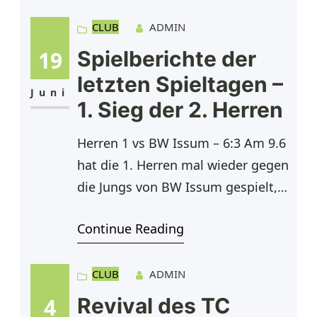
sich nicht so leicht, da aufgrund
von Regen ein Unterbrechung
CLUB
ADMIN
stattfand und die beiden Einzel von
19
Spielberichte der
Kevin und Robin, sowie die Doppel,
letzten Spieltagen –
eine Woche später zu Ende
Juni
1. Sieg der 2. Herren
Herren 1 vs BW Issum – 6:3 Am 9.6
hat die 1. Herren mal wieder gegen
die Jungs von BW Issum gespielt,
nach regelmäßigen Begegnungen
Continue Reading
in den letzten Jahren auch mal
wieder zuhause auf unserer
Anlage. Nachdem es im Winter
CLUB
ADMIN
ebenfalls zuhause nur ein 3:3 gab
4
Revival des TC