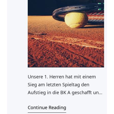
Unsere 1. Herren hat mit einem
Sieg am letzten Spieltag den
Aufstieg in die BK A geschafft und
ist somit in der gesamten Saison
Continue Reading
ungeschlagen. Die Spiele erwiesen