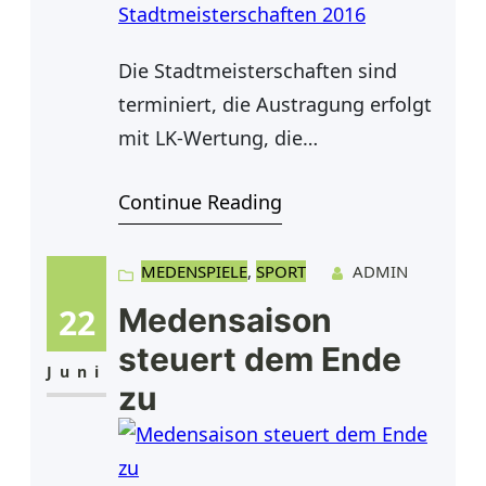
Die Stadtmeisterschaften sind
terminiert, die Austragung erfolgt
mit LK-Wertung, die
Ausschreibung ist raus und die
Continue Reading
Anmeldung läuft ab sofort bis zum
14. August 2016. In den geraden
Jahren sind die Erwachsenen mit
MEDENSPIELE
, 
SPORT
ADMIN
den Stadtmeisterschaften an der
22
Medensaison
Reihe und turnsgemäß sind die
steuert dem Ende
Vereine TC SW Budberg und SV
Juni
zu
Orsoy in diesem Jahr gemeinsamer
Ausrichter des Turniers.