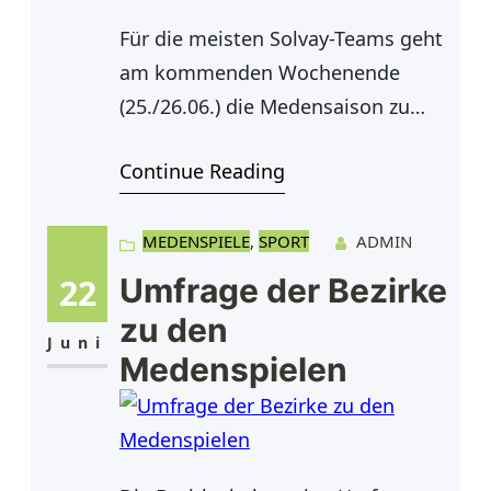
Für die meisten Solvay-Teams geht
am kommenden Wochenende
(25./26.06.) die Medensaison zu
Ende. Lediglich die Herren 70 und
Continue Reading
Damen 30 werden in der Woche
danach noch aufschlagen, ehe
auch dort die Saison dann vorbei
MEDENSPIELE
, 
SPORT
ADMIN
ist. Unsere erste
22
Umfrage der Bezirke
Herrenmannschaft bestritt bereits
zu den
am vergangenen Wochenende das
Juni
Medenspielen
letzte Spiel und beendet die Saison
mit 2 Siegen und 2