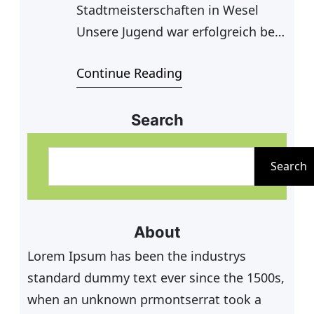
Stadtmeisterschaften in Wesel
Unsere Jugend war erfolgreich bei
der ersten offenen
Continue Reading
Stadtmeisterschaft in Wesel. Sie
starteten in drei Konkurrenzen, wo
sie in zweien Platzierungen
Search
erzielen konnten. Phil und Mats
S
haben den zweiten Platz bei den
u
Search
U15 Doppel-Junioren erreicht und
c
Eva und Till den ersten Platz in der
h
U 18 Mixed Konkurrenz
e
About
n
Lorem Ipsum has been the industrys
standard dummy text ever since the 1500s,
when an unknown prmontserrat took a