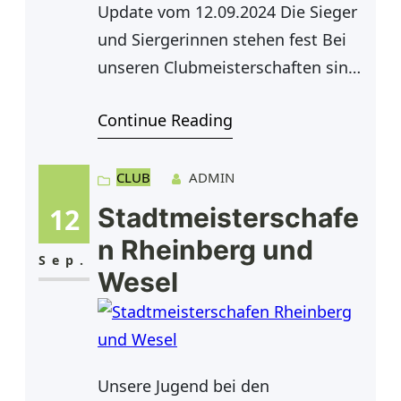
Update vom 12.09.2024 Die Sieger
und Siergerinnen stehen fest Bei
unseren Clubmeisterschaften sind
mittlerweile die Sieger auserkoren
Continue Reading
und wir dürfen die folgenden
Sieger und Siegerinnen vorstellen:
Herren 1. Platz2. Platz Kevin
CLUB
ADMIN
RauchelPascal Maly Herren Doppel
12
Stadtmeisterschafe
1. Platz2. Platz Lucas Neukirch /
n Rheinberg und
Robin FeldhorstKevin Rauchel /
Sep.
Wesel
Thorsten Krolzik Mixed 1. Platz2.
Platz Undine Gaßling / Kevin
Unsere Jugend bei den