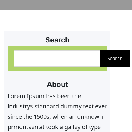
Search
S
Search
u
c
h
About
e
Lorem Ipsum has been the
n
industrys standard dummy text ever
since the 1500s, when an unknown
prmontserrat took a galley of type