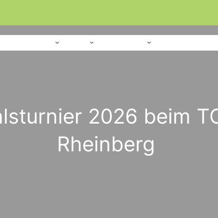
Home
Verein
Sport
Platzanlage
lsturnier 2026 beim T
Rheinberg