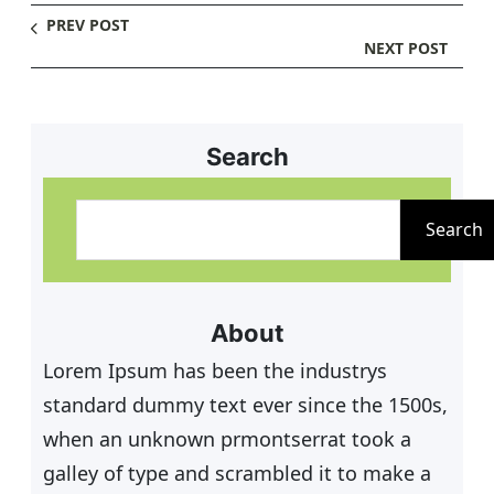
PREV POST
NEXT POST
Search
S
u
Search
c
h
e
About
n
Lorem Ipsum has been the industrys
standard dummy text ever since the 1500s,
when an unknown prmontserrat took a
galley of type and scrambled it to make a