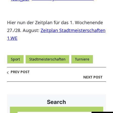
Hier nun der Zeitplan für das 1. Wochenende
27./28. August:
Zeitplan Stadtmeisterschaften
1.WE
Sport
Stadtmeisterschaften
Turniere
PREV POST
NEXT POST
Search
S