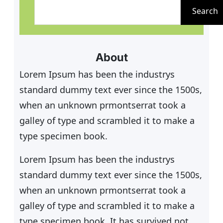
u
Search
c
h
e
About
n
Lorem Ipsum has been the industrys
standard dummy text ever since the 1500s,
when an unknown prmontserrat took a
galley of type and scrambled it to make a
type specimen book.
Lorem Ipsum has been the industrys
standard dummy text ever since the 1500s,
when an unknown prmontserrat took a
galley of type and scrambled it to make a
type specimen book. It has survived not