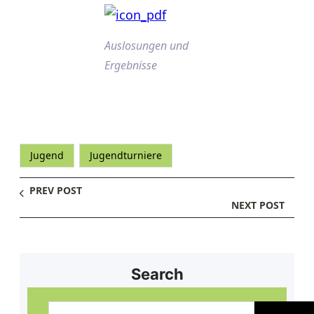
Auslosungen und
Ergebnisse
Jugend
Jugendturniere
PREV POST
NEXT POST
Search
S