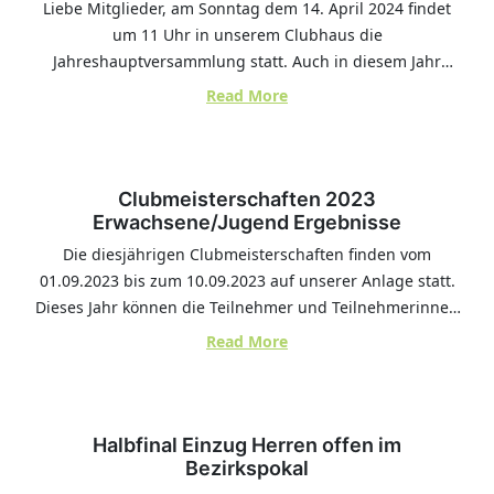
Liebe Mitglieder, am Sonntag dem 14. April 2024 findet
wünschen euch eine erfolgreiche…
–
um 11 Uhr in unserem Clubhaus die
Beginn
Jahreshauptversammlung statt. Auch in diesem Jahr
der
sorgen Marlene und Manfred wieder für kleine
:
Read More
Sommersaison
Verpflegung.Nach der Jahreshauptversammlung möchten
Jahreshauptversammlung
wir gerne mit euch die Sommersaison eröffnen und
2024
gemeinsame Tennis spielen. Der Entwurf der Satzung
befindet sich im Anhang. Liebe Grüße Euer…
Clubmeisterschaften 2023
Erwachsene/Jugend Ergebnisse
Die diesjährigen Clubmeisterschaften finden vom
01.09.2023 bis zum 10.09.2023 auf unserer Anlage statt.
Dieses Jahr können die Teilnehmer und Teilnehmerinnen
innerhalb eines gesetzten Zeitrahmen ihre Spiele
:
Read More
selbstständig abwickeln, bevor es in die jeweils nächste
Clubmeisterschaften
Runde geht. Die Finalspiele sollen überwiegend am
2023
10.09.2023 gespielt werden, sodass im Anschluss eine
Erwachsene/Jugend
kleine Siegerehrung stattfindet. Die Spiele finden in…
Halbfinal Einzug Herren offen im
Ergebnisse
Bezirkspokal