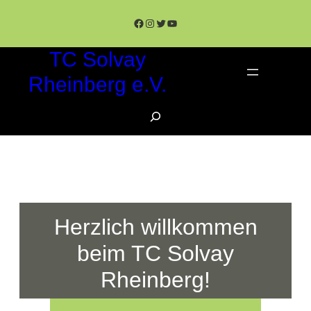
Zum
Facebook
Instagram
Twitter
YouTube
Inhalt
springen
TC Solvay
Rheinberg e.V.
S
e
a
r
c
h
Herzlich willkommen
beim TC Solvay
Rheinberg!