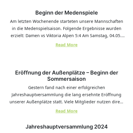
Beginn der Medenspiele
Am letzten Wochenende starteten unsere Mannschaften
in die Medenspielsaison. Folgende Ergebnisse wurden
erzielt: Damen vs Viktoria Alpen 5:4 Am Samstag, 04.05.,
fand das erste Spiel unserer neu gegründeten
:
Read More
Damenmannschaft in der offenen Klasse statt. Die
Beginn
Spannung war groß, als wir gegen unsere Gegnerinnen
der
antraten, da es für 5 von 6 Spielerinnen das erste
Medenspiele
Medenspiel in…
Eröffnung der Außenplätze – Beginn der
Sommersaison
Gestern fand nach einer erfolgreichen
Jahreshauptversammlung die lang ersehnte Eröffnung
unserer Außenplätze statt. Viele Mitglieder nutzen direkt
das schöne Wetter um sich auf die in der Halle eher
:
Read More
untypische Bedingungen wie Wind und Sonne vertraut zu
Eröffnung
machen. Andere wiederum nutzten die Clubhausterrasse
der
Jahreshauptversammlung 2024
um das ein oder andere Kaltgetränk zu genießen. Wir
Außenplätze