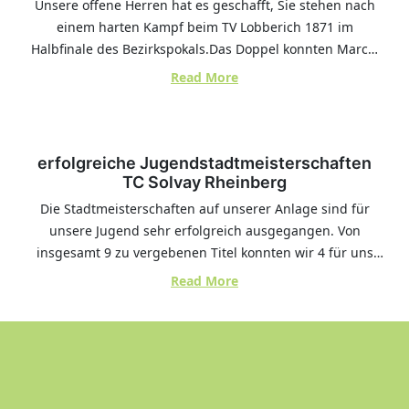
Unsere offene Herren hat es geschafft, Sie stehen nach
einem harten Kampf beim TV Lobberich 1871 im
Halbfinale des Bezirkspokals.Das Doppel konnten Marcel
und Thorsten souverän mit einem 6:2 und 6:0 für sich
:
Read More
entscheiden.Die beiden Einzel von Robin und Kevin
Halbfinal
waren hart umkämpft. Beide holten jeweils den ersten
Einzug
Satz und mussten den zweiten Satz leider…
Herren
erfolgreiche Jugendstadtmeisterschaften
offen
TC Solvay Rheinberg
im
Bezirkspokal
Die Stadtmeisterschaften auf unserer Anlage sind für
unsere Jugend sehr erfolgreich ausgegangen. Von
insgesamt 9 zu vergebenen Titel konnten wir 4 für uns
entscheiden. Zusätzlich wurden auch noch zahlreiche
:
Read More
zweite Plätze erstritten. Am Finaltag herrschte beste
erfolgreiche
Tennisbedingungen und wir konnte viele Zuschauer auf
Jugendstadtmeisterschaft
der Anlage begrüßen, so dass die Kinder bei der
TC
Siegerehrung gebührend gefeiert…
Solvay
Rheinberg