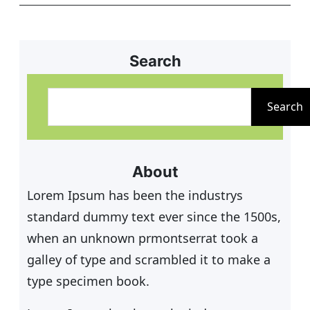
Search
S
u
Search
c
h
e
About
n
Lorem Ipsum has been the industrys
standard dummy text ever since the 1500s,
when an unknown prmontserrat took a
galley of type and scrambled it to make a
type specimen book.